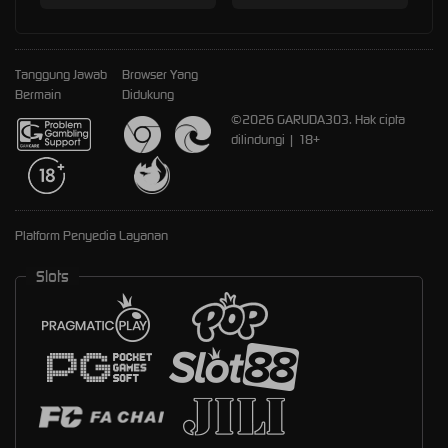
Tanggung Jawab
Browser Yang
Bermain
Didukung
©2026 GARUDA303. Hak cipta
dilindungi | 18+
Platform Penyedia Layanan
Slots