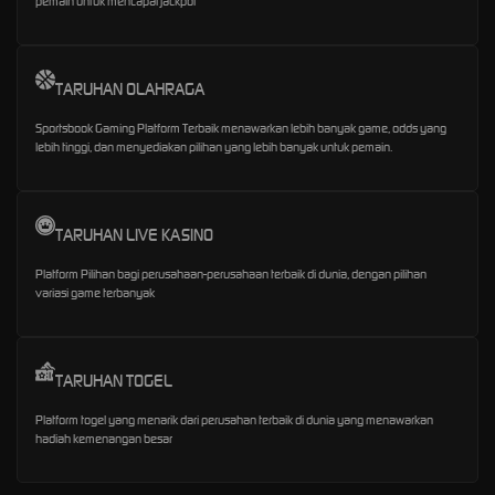
pemain untuk mencapai jackpot
TARUHAN OLAHRAGA
Sportsbook Gaming Platform Terbaik menawarkan lebih banyak game, odds yang
lebih tinggi, dan menyediakan pilihan yang lebih banyak untuk pemain.
TARUHAN LIVE KASINO
Platform Pilihan bagi perusahaan-perusahaan terbaik di dunia, dengan pilihan
variasi game terbanyak
TARUHAN TOGEL
Platform togel yang menarik dari perusahan terbaik di dunia yang menawarkan
hadiah kemenangan besar