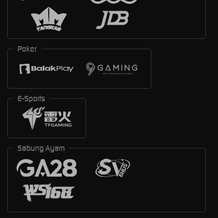
Poker
E-Sports
Sabung Ayam