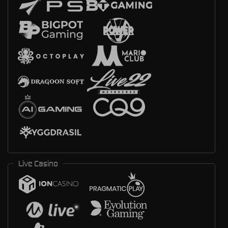
Live Casino