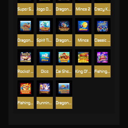
Super Super Fruit
Jogo Do Bicho
Dragon Master
Mines 2
Crazy King Kong
Dragon Fishing
Spirit Tide Legend
Dragon of Demons
Mines
Classic Mario
Rocket Derby
Dice
Cai Shen Fishing
King Of Football
Fishing Disco
Fishing YiLuFa
Running Chicken
Dragon Fishing II