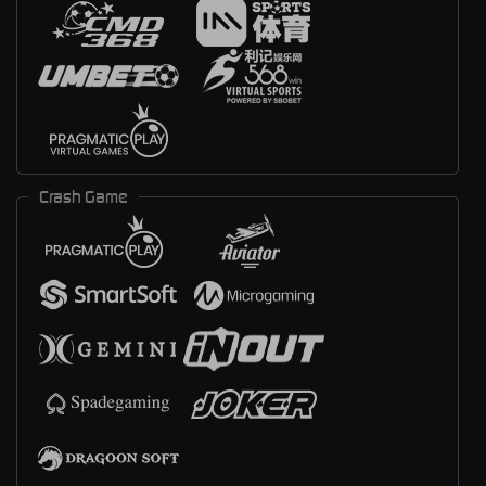
Crash Game