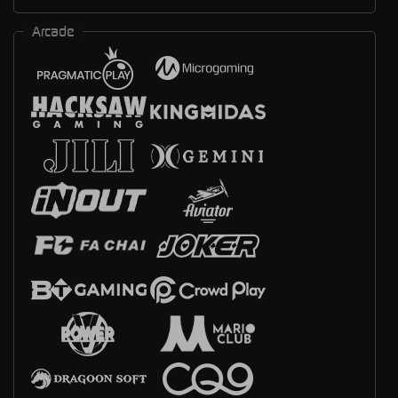
Arcade