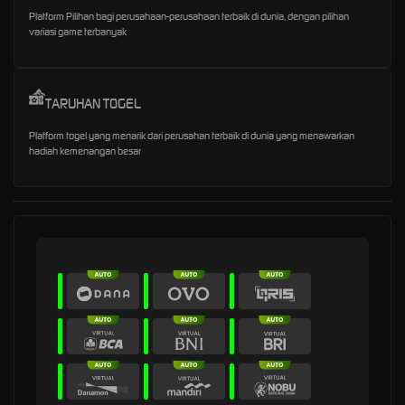
Platform Pilihan bagi perusahaan-perusahaan terbaik di dunia, dengan pilihan
variasi game terbanyak
TARUHAN TOGEL
Platform togel yang menarik dari perusahan terbaik di dunia yang menawarkan
hadiah kemenangan besar