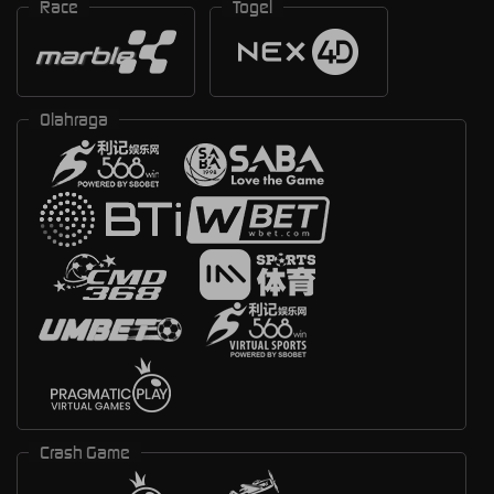
Race
Togel
Olahraga
Crash Game