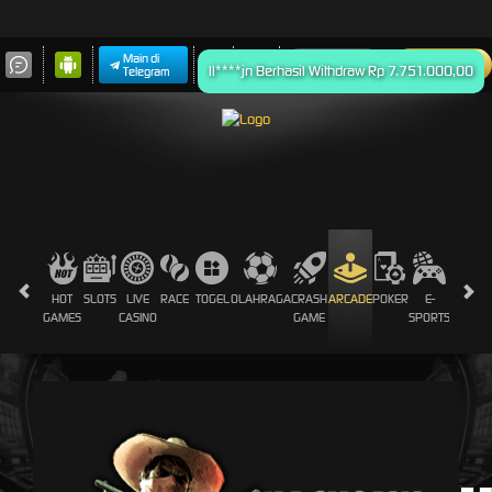
Main di
MASUK
DAFTAR
Telegram
ll****jn Berhasil Withdraw Rp 7.751.000,00
HOT
SLOTS
LIVE
RACE
TOGEL
OLAHRAGA
CRASH
ARCADE
POKER
E-
SABUN
GAMES
CASINO
GAME
SPORTS
AYAM