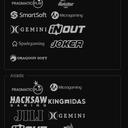
Arcade