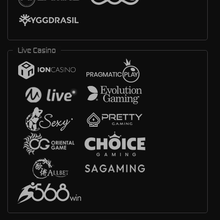
Live Casino