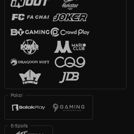
Poker
E-Sports