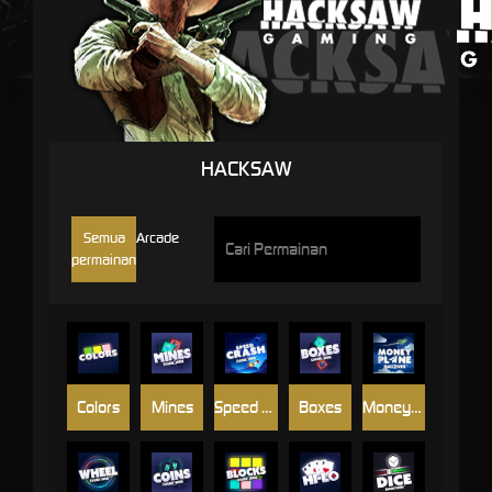
HACKSAW
Semua
Arcade
permainan
Colors
Mines
Speed Crash
Boxes
Moneyplane