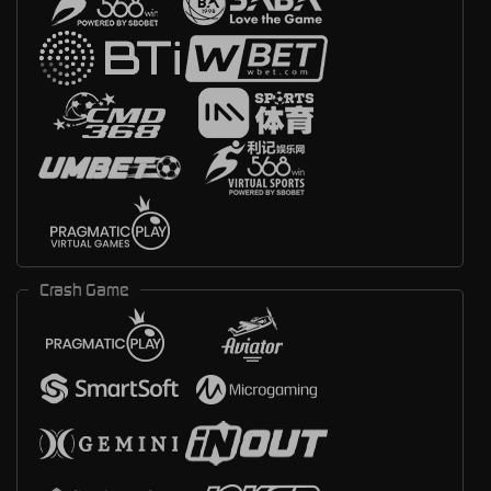
Crash Game