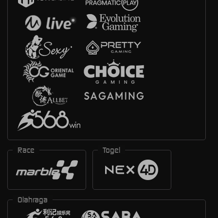
Race
Togel
Olahraga