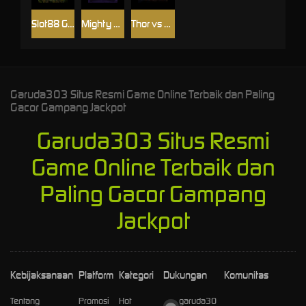
Slot88 Gems
Mighty Hercules
Thor vs Hercules
Garuda303 Situs Resmi Game Online Terbaik dan Paling
Gacor Gampang Jackpot
Garuda303 Situs Resmi
Game Online Terbaik dan
Paling Gacor Gampang
Jackpot
Kebijaksanaan
Platform
Kategori
Dukungan
Komunitas
Tentang
Promosi
Hot
garuda30