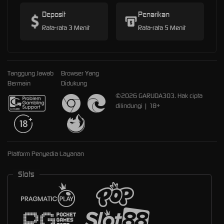
Deposit
Penarikan
Rata-rata 3 Menit
Rata-rata 5 Menit
Tanggung Jawab
Browser Yang
Bermain
Didukung
©2026 GARUDA303. Hak cipta
dilindungi | 18+
Platform Penyedia Layanan
Slots